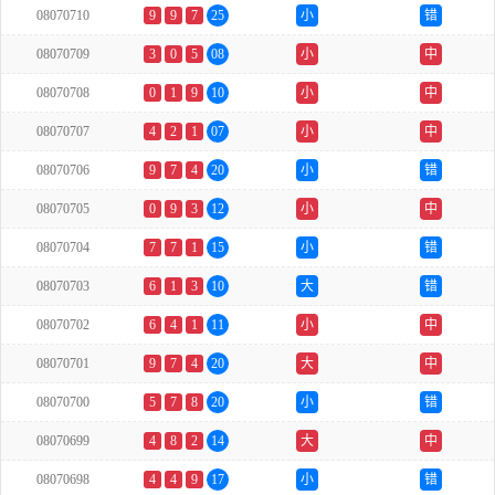
08070710
9
9
7
25
小
错
08070709
3
0
5
08
小
中
08070708
0
1
9
10
小
中
08070707
4
2
1
07
小
中
08070706
9
7
4
20
小
错
08070705
0
9
3
12
小
中
08070704
7
7
1
15
小
错
08070703
6
1
3
10
大
错
08070702
6
4
1
11
小
中
08070701
9
7
4
20
大
中
08070700
5
7
8
20
小
错
08070699
4
8
2
14
大
中
08070698
4
4
9
17
小
错