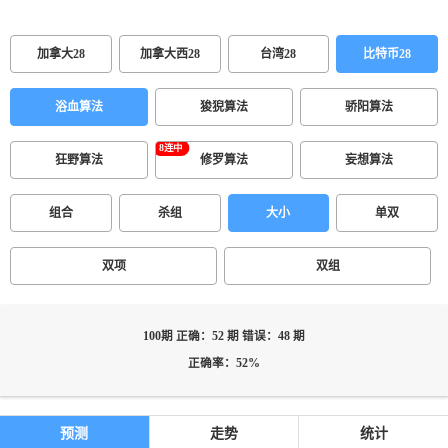
加拿大28
加拿大西28
台湾28
比特币28
浴血算法
狻猊算法
骄阳算法
狂野算法
修罗算法
妄想算法
组合
杀组
大小
单双
双项
双组
100期 正确：52 期 错误：48 期
正确率：52%
预测
走势
统计