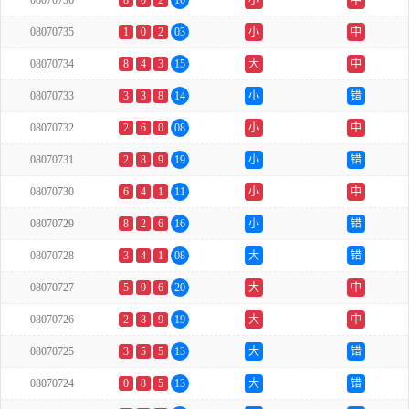
08070736
8
0
2
10
小
中
08070735
1
0
2
03
小
中
08070734
8
4
3
15
大
中
08070733
3
3
8
14
小
错
08070732
2
6
0
08
小
中
08070731
2
8
9
19
小
错
08070730
6
4
1
11
小
中
08070729
8
2
6
16
小
错
08070728
3
4
1
08
大
错
08070727
5
9
6
20
大
中
08070726
2
8
9
19
大
中
08070725
3
5
5
13
大
错
08070724
0
8
5
13
大
错