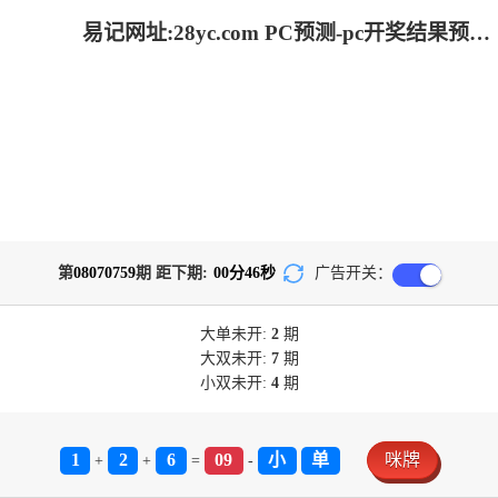
易记网址:28yc.com PC预测-pc开奖结果预测加拿大|加拿大28开奖结果预测官网|pc走势最新预测_火热研究!
第
08070759
期 距下期:
00
分
45
秒
广告开关：
大单
未开:
2
期
大双
未开:
7
期
小双
未开:
4
期
1
2
6
09
小
单
咪牌
+
+
=
-