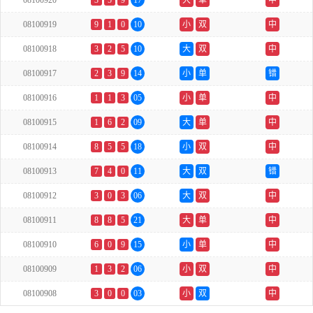
08100920
3
5
9
17
大
单
中
08100919
9
1
0
10
小
双
中
08100918
3
2
5
10
大
双
中
08100917
2
3
9
14
小
单
错
08100916
1
1
3
05
小
单
中
08100915
1
6
2
09
大
单
中
08100914
8
5
5
18
小
双
中
08100913
7
4
0
11
大
双
错
08100912
3
0
3
06
大
双
中
08100911
8
8
5
21
大
单
中
08100910
6
0
9
15
小
单
中
08100909
1
3
2
06
小
双
中
08100908
3
0
0
03
小
双
中