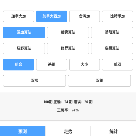
加拿大28
加拿大西28
台湾28
比特币28
浴血算法
狻猊算法
骄阳算法
狂野算法
修罗算法
妄想算法
组合
杀组
大小
单双
双项
双组
100期 正确：74 期 错误：26 期
正确率：74%
预测
走势
统计