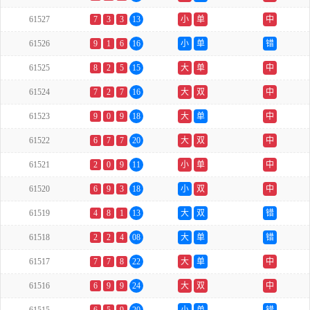
61527
7
3
3
13
小
单
中
61526
9
1
6
16
小
单
错
61525
8
2
5
15
大
单
中
61524
7
2
7
16
大
双
中
61523
9
0
9
18
大
单
中
61522
6
7
7
20
大
双
中
61521
2
0
9
11
小
单
中
61520
6
9
3
18
小
双
中
61519
4
8
1
13
大
双
错
61518
2
2
4
08
大
单
错
61517
7
7
8
22
大
单
中
61516
6
9
9
24
大
双
中