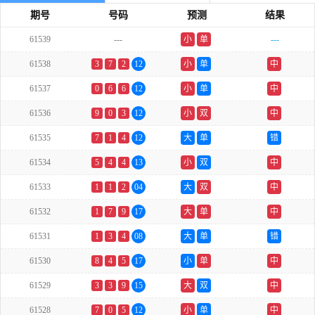
期号
号码
预测
结果
61539
---
小
单
---
61538
3
7
2
12
小
单
中
61537
0
6
6
12
小
单
中
61536
9
0
3
12
小
双
中
61535
7
1
4
12
大
单
错
61534
5
4
4
13
小
双
中
61533
1
1
2
04
大
双
中
61532
1
7
9
17
大
单
中
61531
1
3
4
08
大
单
错
61530
8
4
5
17
小
单
中
61529
3
3
9
15
大
双
中
61528
7
0
5
12
小
单
中