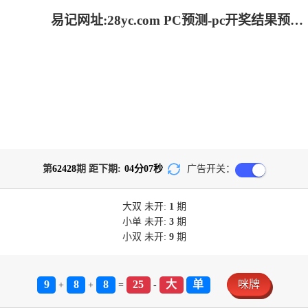
易记网址:28yc.com PC预测-pc开奖结果预测加拿大|加拿大28开奖结果预测官网|pc走势最新预测_火热研究!
第
62428
期 距下期:
04
分
07
秒
广告开关：
大双
未开:
1
期
小单
未开:
3
期
小双
未开:
9
期
9
8
8
25
大
单
咪牌
+
+
=
-