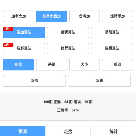
加拿大28
加拿大西28
台湾28
比特币28
浴血算法
狻猊算法
骄阳算法
狂野算法
修罗算法
妄想算法
组合
杀组
大小
单双
双项
双组
100期 正确：64 期 错误：36 期
正确率：64%
预测
走势
统计