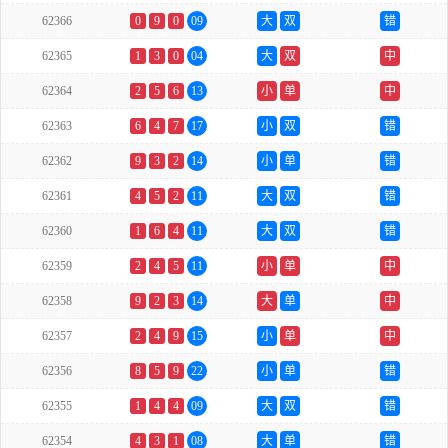
62366
0
9
0
09
大
双
错
62365
1
3
0
04
大
双
中
62364
2
5
6
13
小
单
中
62363
6
4
7
17
小
双
错
62362
9
3
2
14
小
单
错
62361
4
5
2
11
大
双
错
62360
1
6
4
11
大
双
错
62359
2
4
5
11
小
单
中
62358
9
2
3
14
大
单
中
62357
2
4
9
15
小
单
中
62356
8
5
9
22
小
单
错
62355
1
4
4
09
大
双
错
62354
4
3
1
08
大
单
错