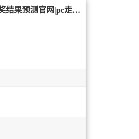
易记网址:28yc.com PC预测-pc开奖结果预测加拿大|加拿大28开奖结果预测官网|pc走势最新预测_火热研究!