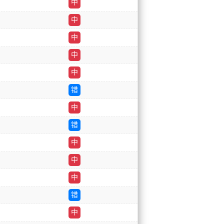
中
中
中
中
中
错
中
错
中
中
中
错
中