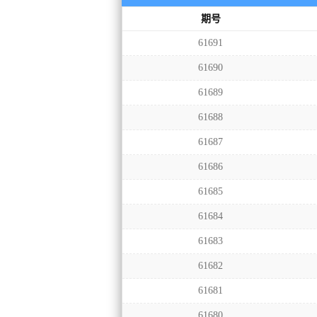
期号
61691
61690
61689
61688
61687
61686
61685
61684
61683
61682
61681
61680