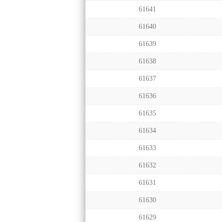
61641
61640
61639
61638
61637
61636
61635
61634
61633
61632
61631
61630
61629