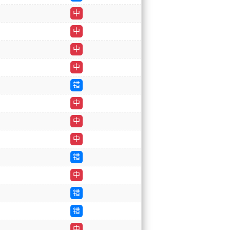
中
中
中
中
错
中
中
中
错
中
错
错
中