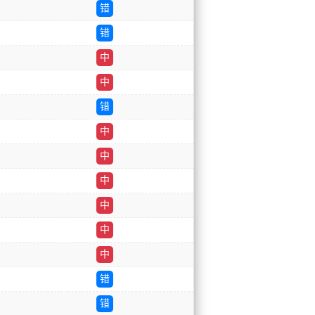
错
错
中
中
错
中
中
中
中
中
中
错
错