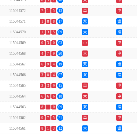
115044573
8
3
7
18
大
中
115044572
7
1
5
13
单
中
115044571
1
8
8
17
双
错
115044570
1
3
5
09
大
错
115044569
0
3
0
03
小
中
115044568
4
7
9
20
大
中
115044567
6
9
4
19
双
错
115044566
3
0
4
07
双
错
115044565
3
3
9
15
单
中
115044564
6
6
6
18
大
中
115044563
8
1
0
09
双
错
115044562
9
7
5
21
单
中
115044561
8
1
3
12
大
错