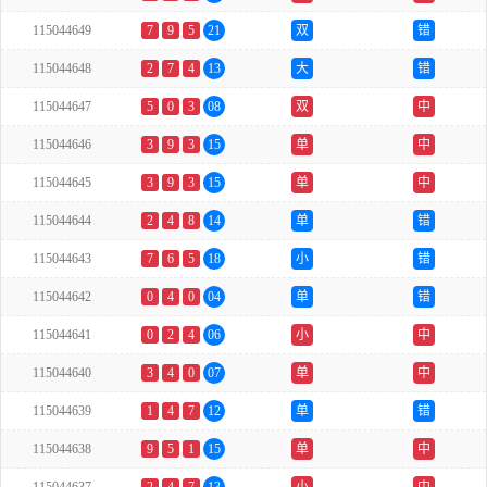
115044649
7
9
5
21
双
错
115044648
2
7
4
13
大
错
115044647
5
0
3
08
双
中
115044646
3
9
3
15
单
中
115044645
3
9
3
15
单
中
115044644
2
4
8
14
单
错
115044643
7
6
5
18
小
错
115044642
0
4
0
04
单
错
115044641
0
2
4
06
小
中
115044640
3
4
0
07
单
中
115044639
1
4
7
12
单
错
115044638
9
5
1
15
单
中