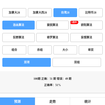
加拿大28
加拿大西28
台湾28
比特币28
浴血算法
狻猊算法
骄阳算法
狂野算法
修罗算法
妄想算法
组合
杀组
大小
单双
双项
双组
100期 正确：51 期 错误：49 期
正确率：51%
预测
走势
统计