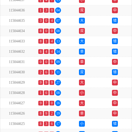
115044637
2
4
7
13
小
中
115044636
1
3
0
04
双
中
115044635
3
0
4
07
大
错
115044634
8
0
0
08
双
中
115044633
8
1
4
13
大
错
115044632
6
4
4
14
单
错
115044631
0
0
9
09
单
中
115044630
2
6
3
11
双
错
115044629
9
9
9
27
大
中
115044628
1
6
1
08
小
中
115044627
9
7
0
16
大
中
115044626
8
9
2
19
单
中
115044625
8
3
6
17
小
错