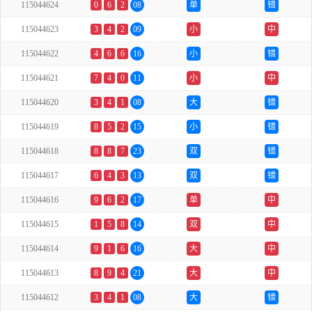
115044624
0
6
2
08
单
错
115044623
3
4
2
09
小
中
115044622
4
6
6
16
小
错
115044621
7
4
0
11
小
中
115044620
3
4
1
08
大
错
115044619
8
5
2
15
小
错
115044618
8
8
7
23
双
错
115044617
6
4
3
13
双
错
115044616
9
6
2
17
单
中
115044615
1
5
8
14
双
中
115044614
9
1
6
16
大
中
115044613
8
9
4
21
大
中
115044612
3
4
1
08
大
错