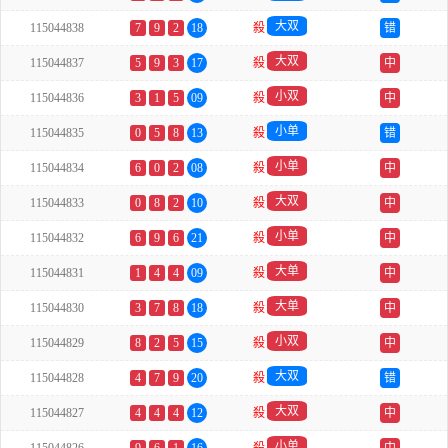
大双
115044838
7
9
2
18
殺
错
大双
115044837
5
9
3
17
殺
中
小双
115044836
3
1
5
09
殺
中
小单
115044835
0
5
8
13
殺
错
小单
115044834
6
0
2
08
殺
中
大双
115044833
0
8
2
10
殺
中
小单
115044832
6
9
6
21
殺
中
大单
115044831
1
4
4
09
殺
中
大单
115044830
3
7
8
18
殺
中
小双
115044829
8
2
5
15
殺
中
大双
115044828
4
7
9
20
殺
错
大双
115044827
4
4
4
12
殺
中
小单