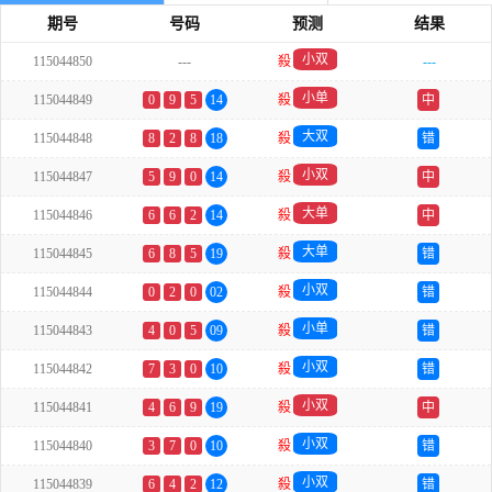
期号
号码
预测
结果
小双
115044850
---
殺
---
小单
115044849
0
9
5
14
殺
中
大双
115044848
8
2
8
18
殺
错
小双
115044847
5
9
0
14
殺
中
大单
115044846
6
6
2
14
殺
中
大单
115044845
6
8
5
19
殺
错
小双
115044844
0
2
0
02
殺
错
小单
115044843
4
0
5
09
殺
错
小双
115044842
7
3
0
10
殺
错
小双
115044841
4
6
9
19
殺
中
小双
115044840
3
7
0
10
殺
错
小双
115044839
6
4
2
12
殺
错