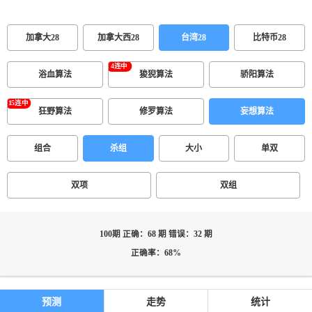
加拿大28
加拿大西28
台湾28
比特币28
浴血算法
狻猊算法
骄阳算法
狂野算法
修罗算法
妄想算法
组合
杀组
大小
单双
双项
双组
100期 正确：68 期 错误：32 期
正确率：68%
预测
走势
统计