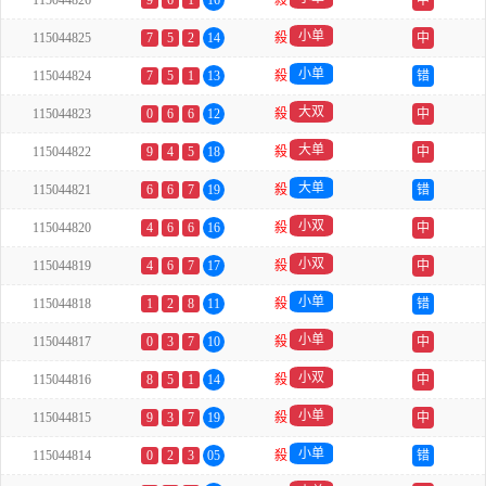
115044826
9
6
1
16
殺
中
小单
115044825
7
5
2
14
殺
中
小单
115044824
7
5
1
13
殺
错
大双
115044823
0
6
6
12
殺
中
大单
115044822
9
4
5
18
殺
中
大单
115044821
6
6
7
19
殺
错
小双
115044820
4
6
6
16
殺
中
小双
115044819
4
6
7
17
殺
中
小单
115044818
1
2
8
11
殺
错
小单
115044817
0
3
7
10
殺
中
小双
115044816
8
5
1
14
殺
中
小单
115044815
9
3
7
19
殺
中
小单
115044814
0
2
3
05
殺
错