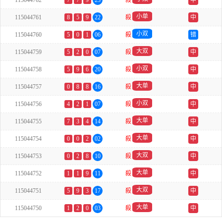
115044762
7
7
9
23
殺
中
小单
115044761
8
5
9
22
殺
中
小双
115044760
5
0
1
06
殺
错
大双
115044759
5
2
0
07
殺
中
小双
115044758
5
9
6
20
殺
中
大单
115044757
0
8
8
16
殺
中
小双
115044756
4
2
1
07
殺
中
大单
115044755
7
3
4
14
殺
中
大单
115044754
0
0
2
02
殺
中
大双
115044753
0
2
8
10
殺
中
大单
115044752
1
1
9
11
殺
中
大双
115044751
5
9
3
17
殺
中
大单
115044750
1
2
0
03
殺
中