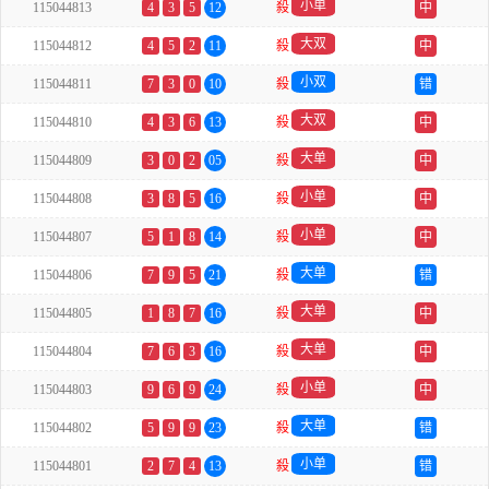
小单
115044813
4
3
5
12
殺
中
大双
115044812
4
5
2
11
殺
中
小双
115044811
7
3
0
10
殺
错
大双
115044810
4
3
6
13
殺
中
大单
115044809
3
0
2
05
殺
中
小单
115044808
3
8
5
16
殺
中
小单
115044807
5
1
8
14
殺
中
大单
115044806
7
9
5
21
殺
错
大单
115044805
1
8
7
16
殺
中
大单
115044804
7
6
3
16
殺
中
小单
115044803
9
6
9
24
殺
中
大单
115044802
5
9
9
23
殺
错
小单
115044801
2
7
4
13
殺
错