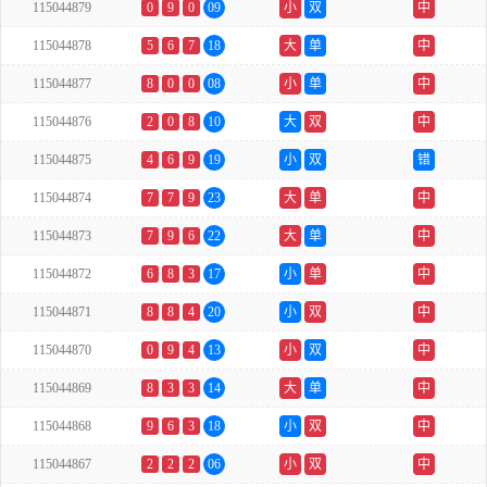
115044879
0
9
0
09
小
双
中
115044878
5
6
7
18
大
单
中
115044877
8
0
0
08
小
单
中
115044876
2
0
8
10
大
双
中
115044875
4
6
9
19
小
双
错
115044874
7
7
9
23
大
单
中
115044873
7
9
6
22
大
单
中
115044872
6
8
3
17
小
单
中
115044871
8
8
4
20
小
双
中
115044870
0
9
4
13
小
双
中
115044869
8
3
3
14
大
单
中
115044868
9
6
3
18
小
双
中
115044867
2
2
2
06
小
双
中