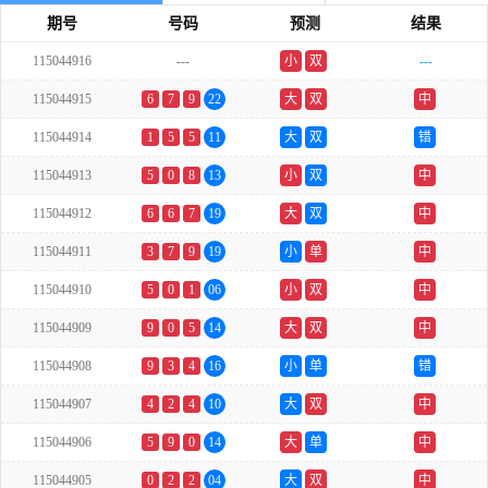
期号
号码
预测
结果
115044916
---
小
双
---
115044915
6
7
9
22
大
双
中
115044914
1
5
5
11
大
双
错
115044913
5
0
8
13
小
双
中
115044912
6
6
7
19
大
双
中
115044911
3
7
9
19
小
单
中
115044910
5
0
1
06
小
双
中
115044909
9
0
5
14
大
双
中
115044908
9
3
4
16
小
单
错
115044907
4
2
4
10
大
双
中
115044906
5
9
0
14
大
单
中
115044905
0
2
2
04
大
双
中