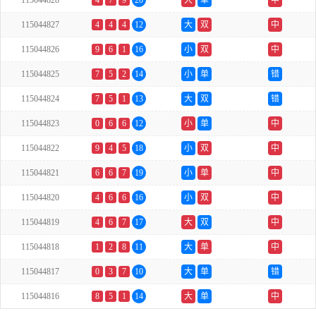
115044828
4
7
9
20
大
单
中
115044827
4
4
4
12
大
双
中
115044826
9
6
1
16
小
双
中
115044825
7
5
2
14
小
单
错
115044824
7
5
1
13
大
双
错
115044823
0
6
6
12
小
单
中
115044822
9
4
5
18
小
双
中
115044821
6
6
7
19
小
单
中
115044820
4
6
6
16
小
双
中
115044819
4
6
7
17
大
双
中
115044818
1
2
8
11
大
单
中
115044817
0
3
7
10
大
单
错
115044816
8
5
1
14
大
单
中