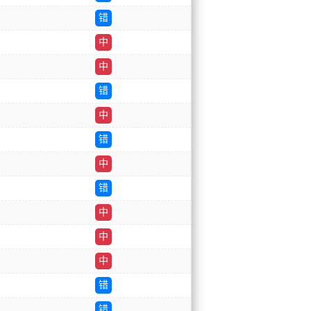
错
中
中
错
中
错
中
错
中
中
中
错
错