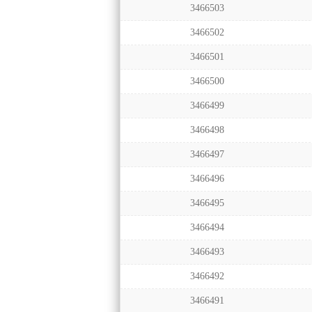
3466503
3466502
3466501
3466500
3466499
3466498
3466497
3466496
3466495
3466494
3466493
3466492
3466491