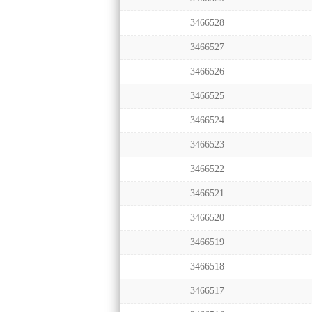
3466528
3466527
3466526
3466525
3466524
3466523
3466522
3466521
3466520
3466519
3466518
3466517