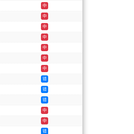
中
中
中
中
中
中
中
错
错
错
中
中
错