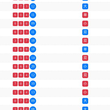
12
大
2
7
3
11
单
6
1
4
09
小
0
9
0
11
双
6
2
3
18
双
3
8
7
18
单
1
8
9
14
双
4
5
5
20
小
6
6
8
12
双
2
6
4
10
小
7
0
3
13
小
1
8
4
09
大
0
7
2
08
大
2
0
6