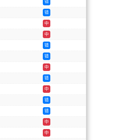
错
错
中
中
错
错
中
错
中
错
错
中
中