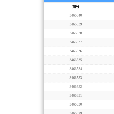
期号
3466540
3466539
3466538
3466537
3466536
3466535
3466534
3466533
3466532
3466531
3466530
3466529