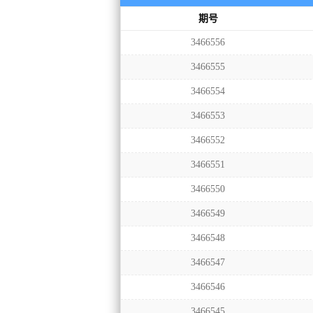
期号
3466556
3466555
3466554
3466553
3466552
3466551
3466550
3466549
3466548
3466547
3466546
3466545