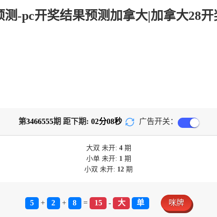
第
3466555
期 距下期:
02
分
08
秒
广告开关：
大双
未开:
4
期
小单
未开:
1
期
小双
未开:
12
期
5
+
2
+
8
=
15
-
大
单
咪牌