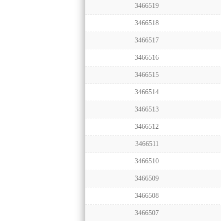
3466519
3466518
3466517
3466516
3466515
3466514
3466513
3466512
3466511
3466510
3466509
3466508
3466507