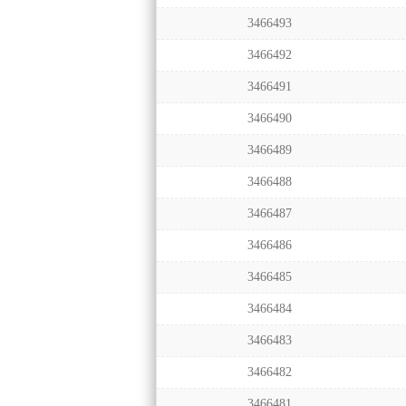
3466493
3466492
3466491
3466490
3466489
3466488
3466487
3466486
3466485
3466484
3466483
3466482
3466481