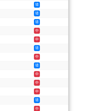
错
错
错
中
中
错
中
错
中
中
中
错
中