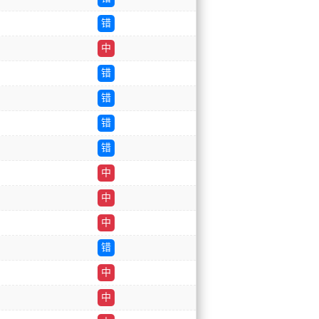
错
中
错
错
错
错
中
中
中
错
中
中