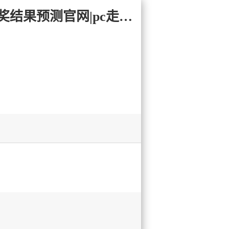
易记网址:28yc.com PC预测-pc开奖结果预测加拿大|加拿大28开奖结果预测官网|pc走势最新预测_火热研究!