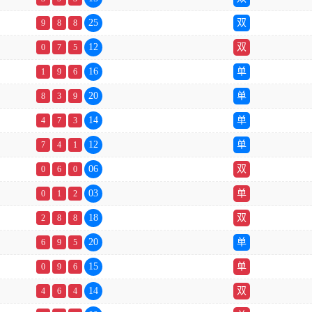
25
双
9
8
8
12
双
0
7
5
16
单
1
9
6
20
单
8
3
9
14
单
4
7
3
12
单
7
4
1
06
双
0
6
0
03
单
0
1
2
18
双
2
8
8
20
单
6
9
5
15
单
0
9
6
14
双
4
6
4