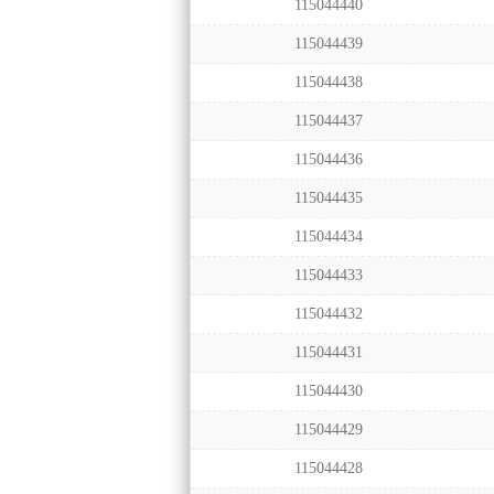
115044440
115044439
115044438
115044437
115044436
115044435
115044434
115044433
115044432
115044431
115044430
115044429
115044428