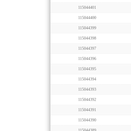
115044401
115044400
115044399
115044398
115044397
115044396
115044395
115044394
115044393
115044392
115044391
115044390
115044389