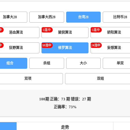
加拿大28
加拿大西28
台湾28
比特币28
浴血算法
狻猊算法
骄阳算法
狂野算法
修罗算法
妄想算法
组合
杀组
大小
单双
双项
双组
100期 正确：73 期 错误：27 期
正确率：73%
走势