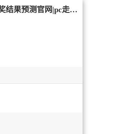
易记网址:28yc.com PC预测-pc开奖结果预测加拿大|加拿大28开奖结果预测官网|pc走势最新预测_火热研究!