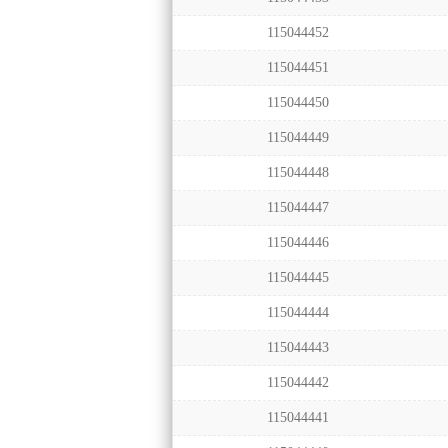
115044452
115044451
115044450
115044449
115044448
115044447
115044446
115044445
115044444
115044443
115044442
115044441