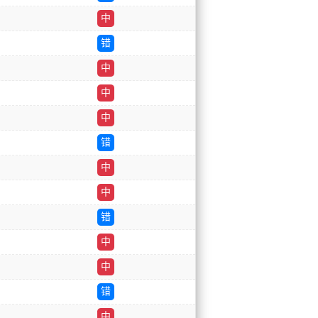
中
错
中
中
中
错
中
中
错
中
中
错
中