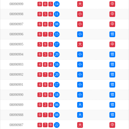
08090999
9
0
5
14
大
中
08090998
0
5
6
11
小
中
08090997
6
0
2
08
小
中
08090996
6
7
2
15
小
错
08090995
5
9
3
17
大
中
08090994
6
5
9
20
小
错
08090993
4
8
4
16
小
错
08090992
9
7
4
20
小
错
08090991
4
9
4
17
小
错
08090990
3
9
6
18
小
错
08090989
0
2
4
06
大
错
08090988
0
7
1
08
大
错
08090987
6
7
9
22
大
中