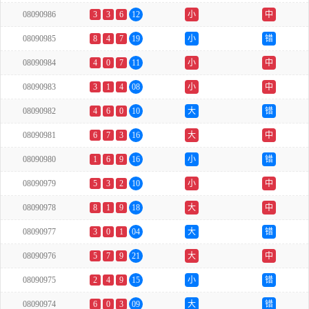
08090986
3
3
6
12
小
中
08090985
8
4
7
19
小
错
08090984
4
0
7
11
小
中
08090983
3
1
4
08
小
中
08090982
4
6
0
10
大
错
08090981
6
7
3
16
大
中
08090980
1
6
9
16
小
错
08090979
5
3
2
10
小
中
08090978
8
1
9
18
大
中
08090977
3
0
1
04
大
错
08090976
5
7
9
21
大
中
08090975
2
4
9
15
小
错
08090974
6
0
3
09
大
错