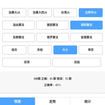
加拿大28
加拿大西28
台湾28
比特币28
浴血算法
狻猊算法
骄阳算法
狂野算法
修罗算法
妄想算法
组合
杀组
大小
单双
双项
双组
100期 正确：45 期 错误：55 期
正确率：45%
预测
走势
统计