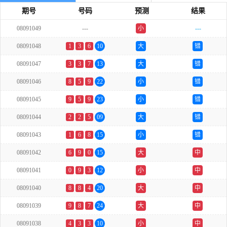
期号
号码
预测
结果
08091049
---
小
---
双
08091048
1
3
6
10
大
错
08091047
3
3
7
13
大
错
08091046
8
5
9
22
小
错
08091045
9
5
9
23
小
错
08091044
2
2
5
09
大
错
08091043
1
6
8
15
小
错
08091042
6
9
0
15
大
中
08091041
0
9
3
12
小
中
08091040
8
8
4
20
大
中
08091039
9
8
7
24
大
中
08091038
4
3
3
10
小
中