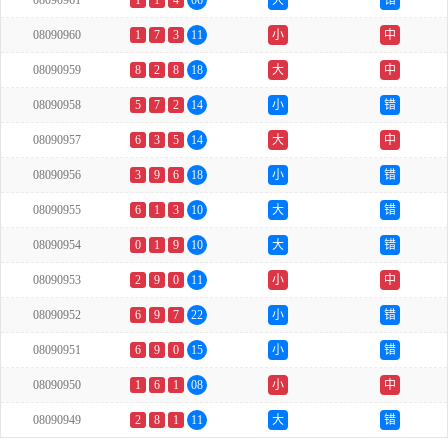
08090961
1
1
4
06
大
错
08090960
1
7
3
11
小
中
08090959
8
2
8
18
大
中
08090958
5
7
2
14
小
错
08090957
6
3
5
14
大
中
08090956
3
9
6
18
小
错
08090955
6
1
3
10
大
错
08090954
0
1
9
10
大
错
08090953
2
9
0
11
小
中
08090952
6
9
7
22
小
错
08090951
6
9
0
15
小
错
08090950
1
6
1
08
小
中
08090949
2
8
1
11
大
错